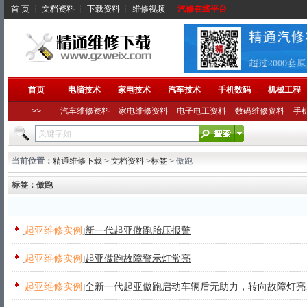
首 页
┆
文档资料
┆
下载资料
┆
维修视频
┆
汽修在线平台
首页
电脑技术
家电技术
汽车技术
手机数码
机械工程
>>
汽车维修资料
家电维修资料
电子电工资料
数码维修资料
手
当前位置：
精通维修下载
>
文档资料
>
标签
> 傲跑
标签：傲跑
[
起亚维修实例
]
新一代起亚傲跑胎压报警
[
起亚维修实例
]
起亚傲跑故障警示灯常亮
[
起亚维修实例
]
全新一代起亚傲跑启动车辆后无助力，转向故障灯亮