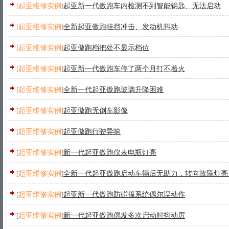
[
起亚维修实例
]
起亚新一代傲跑车内检测不到智能钥匙、无法启动
[
起亚维修实例
]
全新起亚傲跑挂挡冲击、发动机抖动
[
起亚维修实例
]
起亚傲跑档把处不显示档位
[
起亚维修实例
]
起亚新一代傲跑车停了两个月打不着火
[
起亚维修实例
]
全新一代起亚傲跑玻璃升降困难
[
起亚维修实例
]
起亚傲跑无倒车影像
[
起亚维修实例
]
起亚傲跑行驶异响
[
起亚维修实例
]
新一代起亚傲跑仪表电瓶灯亮
[
起亚维修实例
]
全新一代起亚傲跑启动车辆后无助力，转向故障灯亮
[
起亚维修实例
]
起亚新一代傲跑防碰撞系统偶尔误动作
[
起亚维修实例
]
新一代起亚傲跑偶发多次启动时抖动厉