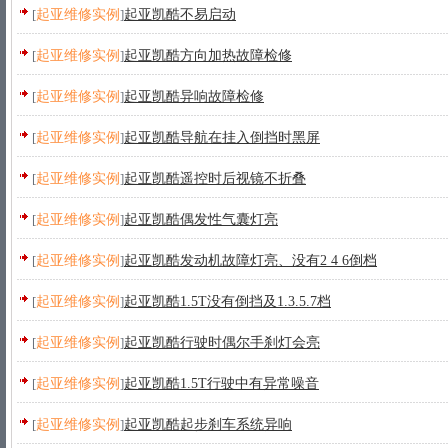
[
起亚维修实例
]
起亚凯酷不易启动
[
起亚维修实例
]
起亚凯酷方向加热故障检修
[
起亚维修实例
]
起亚凯酷异响故障检修
[
起亚维修实例
]
起亚凯酷导航在挂入倒挡时黑屏
[
起亚维修实例
]
起亚凯酷遥控时后视镜不折叠
[
起亚维修实例
]
起亚凯酷偶发性气囊灯亮
[
起亚维修实例
]
起亚凯酷发动机故障灯亮、没有2 4 6倒档
[
起亚维修实例
]
起亚凯酷1.5T没有倒挡及1.3.5.7档
[
起亚维修实例
]
起亚凯酷行驶时偶尔手刹灯会亮
[
起亚维修实例
]
起亚凯酷1.5T行驶中有异常噪音
[
起亚维修实例
]
起亚凯酷起步刹车系统异响