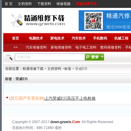
首 页
┆
文档资料
┆
下载资料
┆
维修视频
┆
汽修在线平台
首页
电脑技术
家电技术
汽车技术
手机数码
机械工程
>>
汽车维修资料
家电维修资料
电子电工资料
数码维修资料
手
当前位置：
精通维修下载
>
文档资料
>
标签
> 荣威EI5
标签：荣威EI5
[
其它国产车系实例
]
上汽荣威EI5高压不上电检修
Copyright © 2007-2017
down.gzweix
.Com
. All Rights Reserved .
页面执行时间：886.71880 毫秒