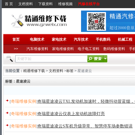
首 页
┆
文档资料
┆
下载资料
┆
维修视频
┆
汽修在线平台
首页
电脑技术
家电技术
汽车技术
手机数码
机械工程
>>
汽车维修资料
家电维修资料
电子电工资料
数码维修资料
手
当前位置：
精通维修下载
>
文档资料
>
标签
> 星途凌云
标签：星途凌云
[
奇瑞维修实例
]
奇瑞星途凌云TXL发动机加速时，轻微抖动冒蓝烟
[
奇瑞维修实例
]
奇瑞星途凌云仪表上发动机故障灯亮
[
奇瑞维修实例
]
奇瑞星途凌云S车机升级异常、智慧停车场参数错误