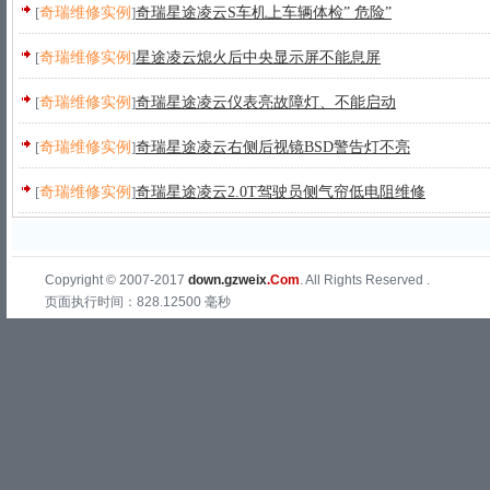
[
奇瑞维修实例
]
奇瑞星途凌云S车机上车辆体检” 危险”
[
奇瑞维修实例
]
星途凌云熄火后中央显示屏不能息屏
[
奇瑞维修实例
]
奇瑞星途凌云仪表亮故障灯、不能启动
[
奇瑞维修实例
]
奇瑞星途凌云右侧后视镜BSD警告灯不亮
[
奇瑞维修实例
]
奇瑞星途凌云2.0T驾驶员侧气帘低电阻维修
Copyright © 2007-2017
down.gzweix
.Com
. All Rights Reserved .
页面执行时间：828.12500 毫秒