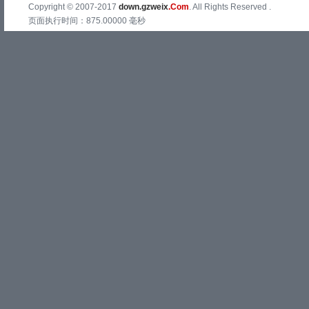
Copyright © 2007-2017
down.gzweix
.Com
. All Rights Reserved .
页面执行时间：875.00000 毫秒