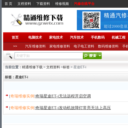
首 页
┆
文档资料
┆
下载资料
┆
维修视频
┆
汽修在线平台
首页
电脑技术
家电技术
汽车技术
手机数码
机械工程
>>
汽车维修资料
家电维修资料
电子电工资料
数码维修资料
手
当前位置：
精通维修下载
>
文档资料
>
标签
> 星途ET-i
标签：星途ET-i
[
奇瑞维修实例
]
奇瑞星途ET-i无法远程开启空调
[
奇瑞维修实例
]
奇瑞星途ET-i发动机故障灯常亮无法上高压