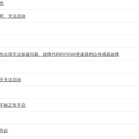
亮
死、无法启动
出现无法加速问题、故障代码P070500变速器档位传感器故障
天无法启动
不能正常开启
升起