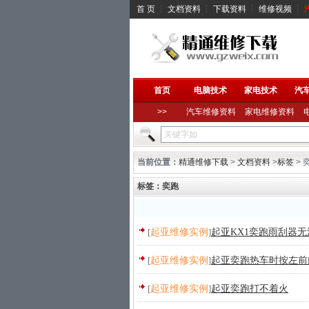
首 页
┆
文档资料
┆
下载资料
┆
维修视频
┆
首页
电脑技术
家电技术
汽
>>
汽车维修资料
家电维修资料
当前位置：
精通维修下载
>
文档资料
>
标签
> 
标签：奕跑
[
起亚维修实例
]
起亚KX1奕跑雨刮器
[
起亚维修实例
]
起亚奕跑热车时按左前
[
起亚维修实例
]
起亚奕跑打不着火