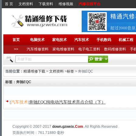
首 页
┆
文档资料
┆
下载资料
┆
维修视频
┆
汽修在线平台
首页
电脑技术
家电技术
汽车技术
手机数码
机械工程
>>
汽车维修资料
家电维修资料
电子电工资料
数码维修资料
手
当前位置：
精通维修下载
>
文档资料
>
标签
> 奔驰EQC
标签：奔驰EQC
[
汽车技术
]
奔驰EQC纯电动汽车技术亮点介绍（下）
Copyright © 2007-2017
down.gzweix
.Com
. All Rights Reserved .
页面执行时间：761.71880 毫秒