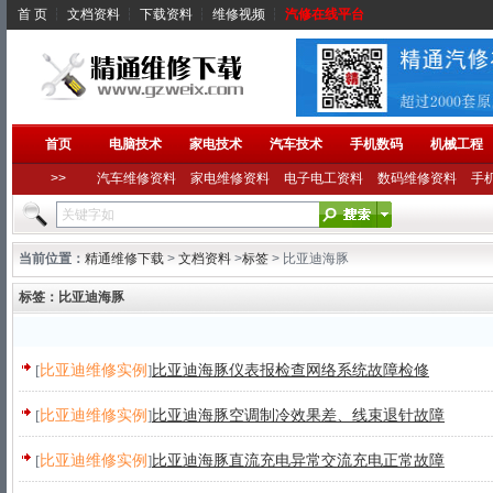
首 页
┆
文档资料
┆
下载资料
┆
维修视频
┆
汽修在线平台
首页
电脑技术
家电技术
汽车技术
手机数码
机械工程
>>
汽车维修资料
家电维修资料
电子电工资料
数码维修资料
手
当前位置：
精通维修下载
>
文档资料
>
标签
> 比亚迪海豚
标签：比亚迪海豚
[
比亚迪维修实例
]
比亚迪海豚仪表报检查网络系统故障检修
[
比亚迪维修实例
]
比亚迪海豚空调制冷效果差、线束退针故障
[
比亚迪维修实例
]
比亚迪海豚直流充电异常交流充电正常故障