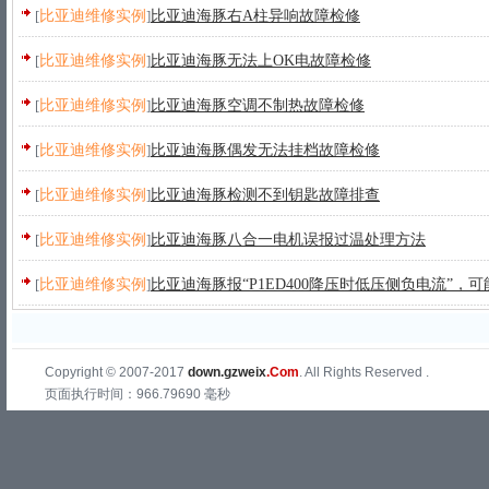
[
比亚迪维修实例
]
比亚迪海豚右A柱异响故障检修
[
比亚迪维修实例
]
比亚迪海豚无法上OK电故障检修
[
比亚迪维修实例
]
比亚迪海豚空调不制热故障检修
[
比亚迪维修实例
]
比亚迪海豚偶发无法挂档故障检修
[
比亚迪维修实例
]
比亚迪海豚检测不到钥匙故障排查
[
比亚迪维修实例
]
比亚迪海豚八合一电机误报过温处理方法
[
比亚迪维修实例
]
比亚迪海豚报“P1ED400降压时低压侧负电流”，
Copyright © 2007-2017
down.gzweix
.Com
. All Rights Reserved .
页面执行时间：966.79690 毫秒