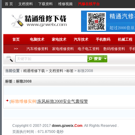
首 页
┆
文档资料
┆
下载资料
┆
维修视频
┆
汽修在线平台
首页
电脑技术
家电技术
汽车技术
手机数码
机械工程
>>
汽车维修资料
家电维修资料
电子电工资料
数码维修资料
手
当前位置：
精通维修下载
>
文档资料
>
标签
> 标致2008
标签：标致2008
[
标致维修实例
]
东风标致2008安全气囊报警
Copyright © 2007-2017
down.gzweix
.Com
. All Rights Reserved .
页面执行时间：671.87500 毫秒