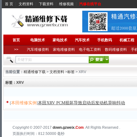
首 页
┆
文档资料
┆
下载资料
┆
维修视频
┆
汽修在线平台
首页
电脑技术
家电技术
汽车技术
手机数码
机械工程
>>
汽车维修资料
家电维修资料
电子电工资料
数码维修资料
手
当前位置：
精通维修下载
>
文档资料
>
标签
> XRV
标签：XRV
[
本田维修实例
]
本田XRV PCM损坏导致启动后发动机异响抖动
Copyright © 2007-2017
down.gzweix
.Com
. All Rights Reserved .
页面执行时间：812.50000 毫秒