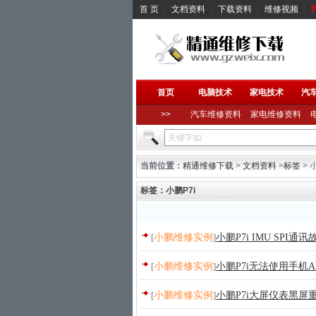
首 页
┆
文档资料
┆
下载资料
┆
维修视频
┆
首页
电脑技术
家电技术
汽
>>
汽车维修资料
家电维修资料
当前位置：
精通维修下载
>
文档资料
>
标签
> 
标签：小鹏P7i
[
小鹏维修实例
]
小鹏P7i IMU SP
[
小鹏维修实例
]
小鹏P7i无法使用手机A
[
小鹏维修实例
]
小鹏P7i大屏仪表黑屏