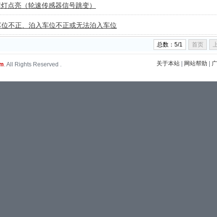
故障灯点亮（轮速传感器信号跳变）
别车位不正、泊入车位不正或无法泊入车位
总数：5/1
首页
关于本站
|
网站帮助
|
om
. All Rights Reserved .