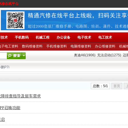
汽修在线平台
车技术
手机数码
机械工程
办公设备
电子技术
电工技术
电子电工资料
数码维修资料
手机维修资料
电脑维修资料
办公维修资料
机械
奥迪A6(1906)
无法启动(1275)
迈腾
小鹏P7i
总数：5/1
首页
I通讯故障排查指导及留车需求
PP召唤功能
重启