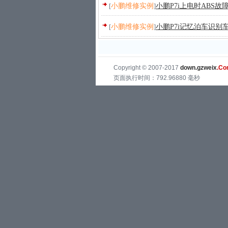
[
小鹏维修实例
]
小鹏P7i上电时ABS
[
小鹏维修实例
]
小鹏P7i记忆泊车识
Copyright © 2007-2017
down.gzweix
.C
页面执行时间：792.96880 毫秒