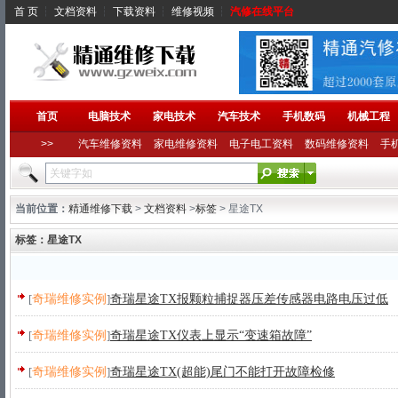
首 页
┆
文档资料
┆
下载资料
┆
维修视频
┆
汽修在线平台
首页
电脑技术
家电技术
汽车技术
手机数码
机械工程
>>
汽车维修资料
家电维修资料
电子电工资料
数码维修资料
手
当前位置：
精通维修下载
>
文档资料
>
标签
> 星途TX
标签：星途TX
[
奇瑞维修实例
]
奇瑞星途TX报颗粒捕捉器压差传感器电路电压过低
[
奇瑞维修实例
]
奇瑞星途TX仪表上显示“变速箱故障”
[
奇瑞维修实例
]
奇瑞星途TX(超能)尾门不能打开故障检修