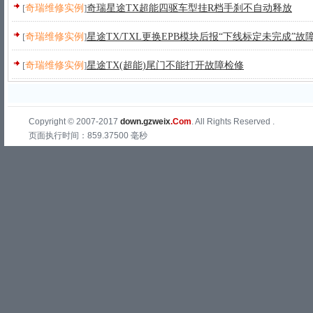
[
奇瑞维修实例
]
奇瑞星途TX超能四驱车型挂R档手刹不自动释放
[
奇瑞维修实例
]
星途TX/TXL更换EPB模块后报“下线标定未完成”故
[
奇瑞维修实例
]
星途TX(超能)尾门不能打开故障检修
Copyright © 2007-2017
down.gzweix
.Com
. All Rights Reserved .
页面执行时间：859.37500 毫秒