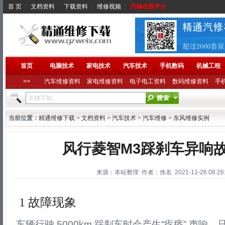
首 页
┆
文档资料
┆
下载资料
┆
维修视频
┆
汽修在线平台
首页
电脑技术
家电技术
汽车技术
手机数码
机械工程
>>
汽车维修资料
家电维修资料
电子电工资料
数码维修资料
手
当前位置：
精通维修下载
>
文档资料
>
汽车技术
>
汽车维修
>
东风维修实例
风行菱智M3踩刹车异响
来源：本站整理 作者：佚名 2021-11-26 08:26:
1 故障现象
车辆行驶 5000km,踩刹车时会产生“疙瘩” 声响