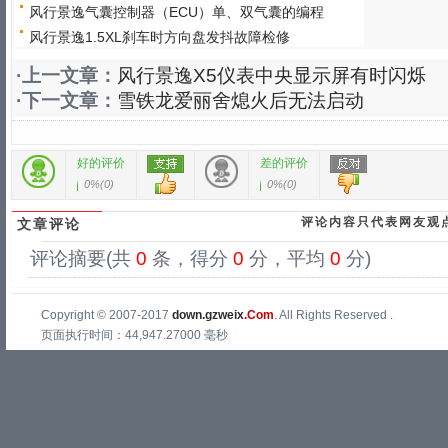
风行景逸气囊控制器（ECU）单、双气囊的编程
风行景逸1.5XL刹车时方向盘发抖故障检修
·上一文章：
风行景逸X5仪表中央显示屏有时闪烁
·下一文章：
雪铁龙爱丽舍熄火后无法启动
好的评价
差的评价
0%
(
0
)
0%
(
0
)
评论内容只代表网友观
文章评论
评论摘要(共
0
条，得分
0
分，平均
0
分)
Copyright © 2007-2017
down.gzweix
.Com
. All Rights Reserved .
页面执行时间：44,947.27000 毫秒