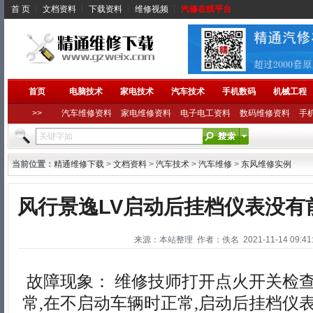
首 页
┆
文档资料
┆
下载资料
┆
维修视频
┆
汽修在线平台
首页
电脑技术
家电技术
汽车技术
手机数码
机械工程
>>
汽车维修资料
家电维修资料
电子电工资料
数码维修资料
手
当前位置：
精通维修下载
>
文档资料
>
汽车技术
>
汽车维修
>
东风维修实例
风行景逸LV启动后挂档仪表没有
来源：本站整理 作者：佚名 2021-11-14 09:41:
故障现象： 维修技师打开点火开关检
常,在不启动车辆时正常,启动后挂档仪