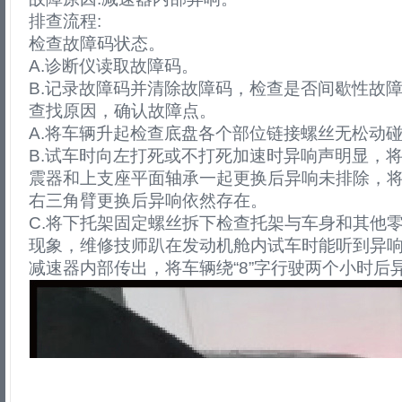
排查流程:
检查故障码状态。
A.诊断仪读取故障码。
B.记录故障码并清除故障码，检查是否间歇性故
查找原因，确认故障点。
A.将车辆升起检查底盘各个部位链接螺丝无松动
B.试车时向左打死或不打死加速时异响声明显，
震器和上支座平面轴承一起更换后异响未排除，
右三角臂更换后异响依然存在。
C.将下托架固定螺丝拆下检查托架与车身和其他
现象，维修技师趴在发动机舱内试车时能听到异
减速器内部传出，将车辆绕“8”字行驶两个小时后