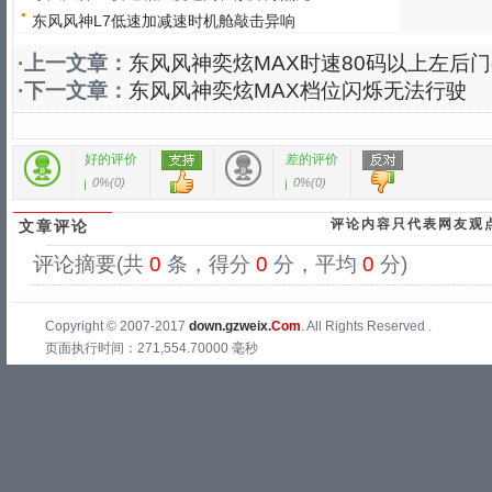
东风风神L7低速加减速时机舱敲击异响
·上一文章：
东风风神奕炫MAX时速80码以上左后
·下一文章：
东风风神奕炫MAX档位闪烁无法行驶
好的评价
差的评价
0%
(
0
)
0%
(
0
)
评论内容只代表网友观
文章评论
评论摘要(共
0
条，得分
0
分，平均
0
分)
Copyright © 2007-2017
down.gzweix
.Com
. All Rights Reserved .
页面执行时间：271,554.70000 毫秒