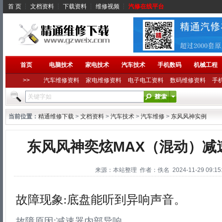
首 页
┆
文档资料
┆
下载资料
┆
维修视频
┆
汽修在线平台
首页
电脑技术
家电技术
汽车技术
手机数码
机械工程
>>
汽车维修资料
家电维修资料
电子电工资料
数码维修资料
手
当前位置：
精通维修下载
>
文档资料
>
汽车技术
>
汽车维修
>
东风风神实例
东风风神奕炫MAX（混动）减
来源：本站整理 作者：佚名 2024-11-29 09:15:
故障现象:底盘能听到异响声音。
故障原因:减速器内部异响。