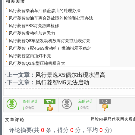
相关阅读
风行菱智柴油车油箱盖渗油的处理办法
风行菱智柴油车离合器故障的检验和处理办法
风行菱智ABS灯亮故障检修
风行菱智发动机加速无力
风行菱智Q8车型发动机故障灯亮或油表灯亮
风行菱智（配4G69发动机）燃油指示不稳定
风行菱智室内顶灯不亮
风行菱智Q3车型压缩机噪音大
·上一文章：
风行景逸X5偶尔出现水温高
·下一文章：
风行菱智M5无法启动
好的评价
差的评价
0%
(
0
)
0%
(
0
)
评论内容只代表网友观
文章评论
评论摘要(共
0
条，得分
0
分，平均
0
分)