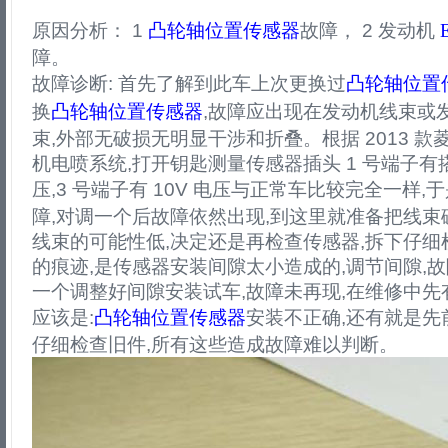
原因分析： 1
凸轮轴位置传感器
故障， 2 发动机
障。
故障诊断: 首先了解到此车上次更换过
凸轮轴位置
换
凸轮轴位置传感器
,故障应出现在发动机线束或
束,外部无破损无明显干涉和折叠。根据 2013 款菱智
机电喷系统,打开钥匙测量传感器插头 1 号端子有搭铁
压,3 号端子有 10V 电压与正常车比较完全一样
障,对调一个后故障依然出现,到这里就准备把线束
线束的可能性低,决定还是再检查传感器,拆下仔
的痕迹,是传感器安装间隙太小造成的,调节间隙,
一个调整好间隙安装试车,故障未再现,在维修中先
应该是:
凸轮轴位置传感器
安装不正确,还有就是先
仔细检查旧件,所有这些造成故障难以判断。