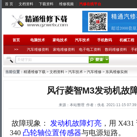
首 页
┆
文档资料
┆
下载资料
┆
维修视频
┆
汽修在线平台
首页
电脑技术
家电技术
汽车技术
手机数码
机械工程
>>
汽车维修资料
家电维修资料
电子电工资料
数码维修资料
手
当前位置：
精通维修下载
>
文档资料
>
汽车技术
>
汽车维修
>
东风维修实例
风行菱智M3发动机故
来源：本站整理 作者：佚名 2021-11-15 07:39:
故障现象：
发动机故障灯亮
，用 X43
340
凸轮轴位置传感器
与电源短路。