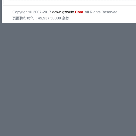
Copyright © 2007-2017
down.gzweix
.Com
. All Rights Reserved .
页面执行时间：49,937.50000 毫秒