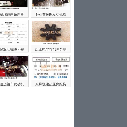
福瑞迪内扬声器
起亚赛拉图发动机故
起亚K3空调不制
起亚K5轿车转向异响
速迈轿车发动机
东风悦达起亚狮跑换