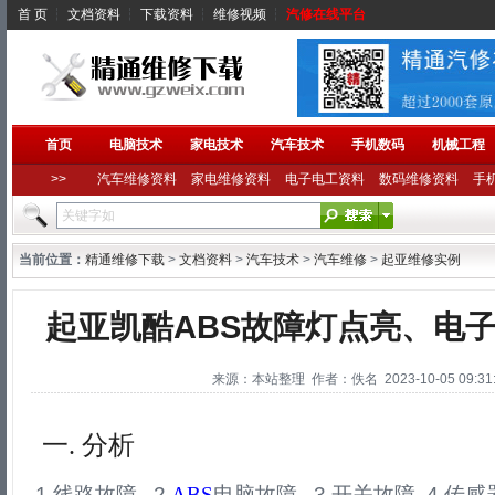
首 页
┆
文档资料
┆
下载资料
┆
维修视频
┆
汽修在线平台
首页
电脑技术
家电技术
汽车技术
手机数码
机械工程
>>
汽车维修资料
家电维修资料
电子电工资料
数码维修资料
手
当前位置：
精通维修下载
>
文档资料
>
汽车技术
>
汽车维修
>
起亚维修实例
起亚凯酷ABS故障灯点亮、电
来源：本站整理 作者：佚名 2023-10-05 09:31:
一. 分析
1.线路故障 2.
ABS
电脑故障 3.开关故障 4.传感