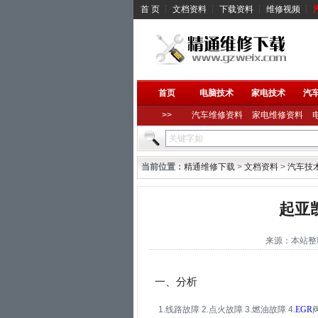
首 页
┆
文档资料
┆
下载资料
┆
维修视频
┆
首页
电脑技术
家电技术
汽
>>
汽车维修资料
家电维修资料
当前位置：
精通维修下载
>
文档资料
>
汽车技
起亚
来源：本站整理 作
一、分析
1.线路故障 2.点火故障 3.燃油故障 4.
EGR