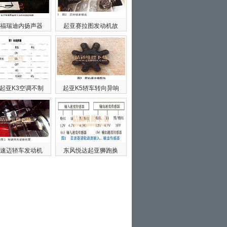
福瑞迪内扬声器
起亚赛拉图发动机故
起亚K3空调不制
起亚K5轿车转向异响
速迈轿车发动机
东风悦达起亚狮跑换