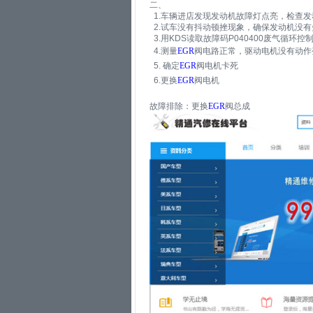
二、
1.车辆进店发现发动机故障灯点亮，检查
2.试车没有抖动顿挫现象，确保发动机没有
3.用KDS读取故障码P040400废气循环控
4.测量
EGR
阀电路正常，驱动电机没有动作
5. 确定
EGR
阀电机卡死
6.更换
EGR
阀电机
故障排除：更换
EGR
阀总成