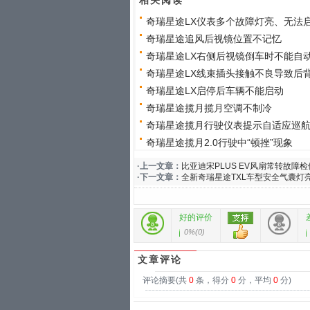
相关阅读
奇瑞星途LX仪表多个故障灯亮、无法
奇瑞星途追风后视镜位置不记忆
奇瑞星途LX右侧后视镜倒车时不能自动向
奇瑞星途LX线束插头接触不良导致后背关
奇瑞星途LX启停后车辆不能启动
奇瑞星途揽月揽月空调不制冷
奇瑞星途揽月行驶仪表提示自适应巡
奇瑞星途揽月2.0行驶中“顿挫”现象
·上一文章：
比亚迪宋PLUS EV风扇常转故障检
·下一文章：
全新奇瑞星途TXL车型安全气囊灯
好的评价
0%
(
0
)
文章评论
评论摘要(共
0
条，得分
0
分，平均
0
分)