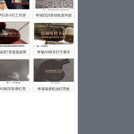
A518小灯工作异
奇瑞QQ3发动机发抖故
瑞虎7变速器故障
奇瑞A3轿车打不着车
A3轿车防滑灯亮
奇瑞瑞虎机油灯亮故