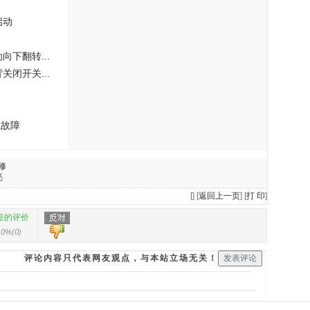
启动
下翻转...
闭开关...
航故障
修
亮
[
] [
返回上一页
] [
打 印
]
差的评价
0%
(
0
)
评论内容只代表网友观点，与本站立场无关！