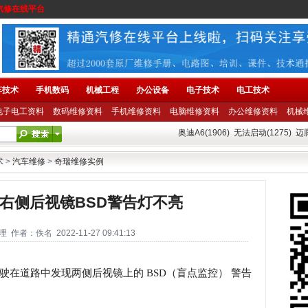
汽修在线平台
车技术
手机数码
机械工程
办公设备
电子技术
电工技术
电子电工资料
数码维修资料
手机维修资料
电脑维修资料
办公维修资料
机械
奥迪A6(1906)
无法启动(1275)
迈腾
术
>
汽车维修
>
奇瑞维修实例
右侧后视镜BSD警告灯不亮
者：佚名 2022-11-27 09:41:13
驶在道路中发现两侧后视镜上的 BSD（盲点监控） 警告
。