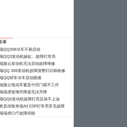
阅读
瑞QQ308冷车不易启动
瑞QQ3发动机缺缸、故障灯常亮
瑞旗云发动机无法启动故障维修
瑞QQ 308发动机故障报警灯闪烁检修
瑞QQ轿车冷车启动困难
瑞旗云电动车窗及中控门锁不工作
瑞瑞虎玻璃升降器无法升降
瑞QQ6发动机故障灯亮且加不上油
析及排除奇瑞A3 ESP灯常亮常见故障
瑞瑞虎CVT故障排除