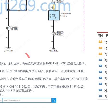
热门
奇
1
奇
2
奇
3
奇
4
连接无松动、退针现象；再检查线束连接器 H-001 和 B-091 连接也无松动、
奇
5
001 和 B-091 测量线路电阻为 0.4 欧，阻值正常；搭铁阻值为 0.3 欧，
奇
6
奇
7
 验证，发现故障车的 BSD警示灯仍不亮，其它车辆的 BSD 灯可正常
奇
8
器 H-001 和 B-091 后，路试车辆，用万用表的电压档（直流 20
分
9
定为 BSD 辅盲区雷达损坏。
除。
奇
10