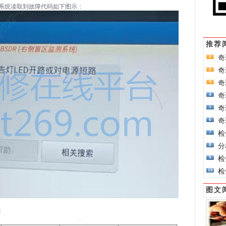
控系统读取到故障代码如下图示：
推荐
奇
1
奇
2
奇
3
奇
4
奇
5
奇
6
检
7
分
8
检
9
检
10
图文
：