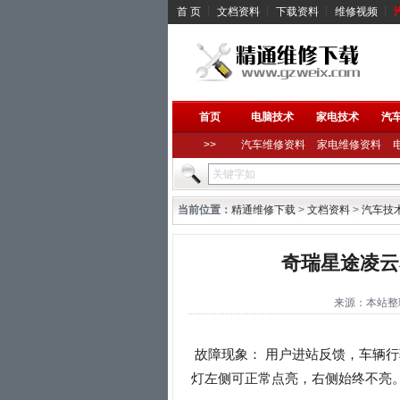
首 页
┆
文档资料
┆
下载资料
┆
维修视频
┆
首页
电脑技术
家电技术
汽
>>
汽车维修资料
家电维修资料
当前位置：
精通维修下载
>
文档资料
>
汽车技
奇瑞星途凌云
来源：本站整理 作
故障现象： 用户进站反馈，车辆行
灯左侧可正常点亮，右侧始终不亮