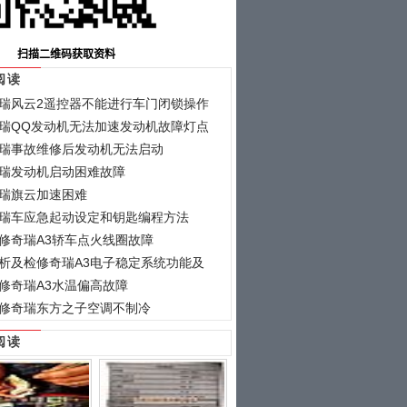
阅读
瑞风云2遥控器不能进行车门闭锁操作
瑞QQ发动机无法加速发动机故障灯点
瑞事故维修后发动机无法启动
瑞发动机启动困难故障
瑞旗云加速困难
瑞车应急起动设定和钥匙编程方法
修奇瑞A3轿车点火线圈故障
析及检修奇瑞A3电子稳定系统功能及
修奇瑞A3水温偏高故障
修奇瑞东方之子空调不制冷
阅读