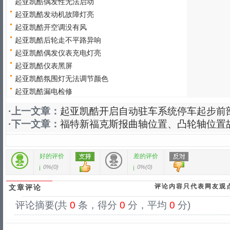
起亚凯酷偶发性无法启动
起亚凯酷发动机故障灯亮
起亚凯酷开空调没有风
起亚凯酷后轮走不平路异响
起亚凯酷偶发仪表充电灯亮
起亚凯酷仪表黑屏
起亚凯酷氛围灯无法调节颜色
起亚凯酷漏电检修
·上一文章：
起亚凯酷开启自动驻车系统停车起步前
·下一文章：
福特新福克斯报曲轴位置、凸轮轴位置
好的评价
差的评价
0%
(
0
)
0%
(
0
)
评论内容只代表网友观
文章评论
评论摘要(共
0
条，得分
0
分，平均
0
分)