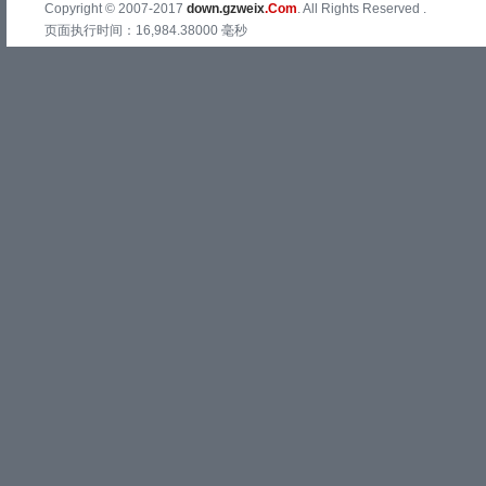
Copyright © 2007-2017
down.gzweix
.Com
. All Rights Reserved .
页面执行时间：16,984.38000 毫秒