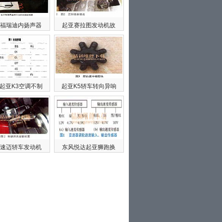
福瑞迪内扬声器
起亚赛拉图发动机故
起亚K3空调不制
起亚K5轿车转向异响
速迈轿车发动机
东风悦达起亚狮跑换