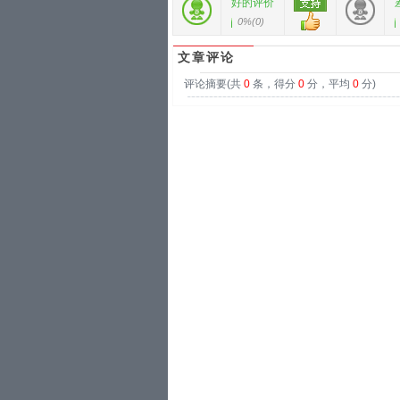
好的评价
0%
(
0
)
文章评论
评论摘要(共
0
条，得分
0
分，平均
0
分)