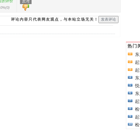
差的评价
0%
(
0
)
评论内容只代表网友观点，与本站立场无关！
热门
东
1
起
2
起
3
东
4
悦
5
东
6
起
7
检
8
起
9
检
10