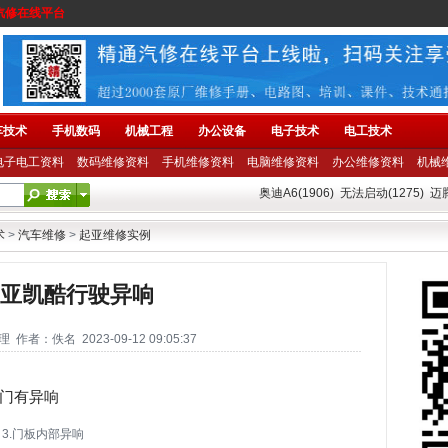
汽修在线平台
车技术
手机数码
机械工程
办公设备
电子技术
电工技术
电子电工资料
数码维修资料
手机维修资料
电脑维修资料
办公维修资料
机械
奥迪A6(1906)
无法启动(1275)
迈腾
术
>
汽车维修
>
起亚维修实例
亚凯酷行驶异响
者：佚名 2023-09-12 09:05:37
车门有异响
 3.门板内部异响