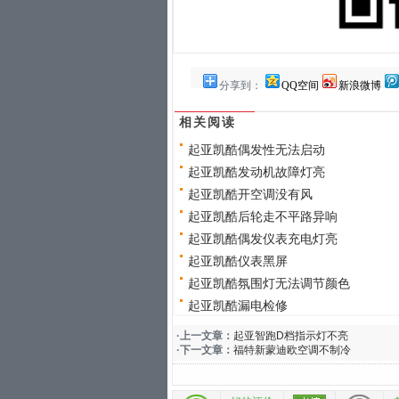
分享到：
QQ空间
新浪微博
相关阅读
起亚凯酷偶发性无法启动
起亚凯酷发动机故障灯亮
起亚凯酷开空调没有风
起亚凯酷后轮走不平路异响
起亚凯酷偶发仪表充电灯亮
起亚凯酷仪表黑屏
起亚凯酷氛围灯无法调节颜色
起亚凯酷漏电检修
·上一文章：
起亚智跑D档指示灯不亮
·下一文章：
福特新蒙迪欧空调不制冷