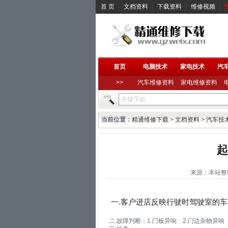
首 页
┆
文档资料
┆
下载资料
┆
维修视频
┆
首页
电脑技术
家电技术
汽
>>
汽车维修资料
家电维修资料
当前位置：
精通维修下载
>
文档资料
>
汽车技
起
来源：本站整理 作
一.客户进店反映行驶时驾驶室的
二.故障判断：1.门板异响 2.门边杂物异响