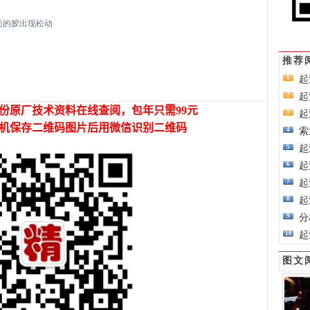
面的胶出现松动
推荐
起
1
起
2
起
3
索
4
起
5
起
6
起
7
起
8
分
9
起
10
图文