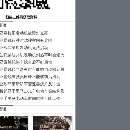
阅读
亚赛拉图发动机故障灯点亮
亚霸锐行驶时驾驶室内有异响
亚欧菲莱斯发动机无法启动
兰托柴油共轨发动机到热车时会熄火
亚索兰托热车熄火后不好启动
亚霸锐转向盘有时不能够自动回到最
亚霸锐驾驶员座椅不能够前后滑动
亚欧菲莱斯轿车变速器烧片及冲击
析起亚千里马1.6L车电动车窗结构及
亚千里马电动车窗间歇性不能工作
阅读