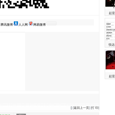
起亚
腾讯微博
人人网
网易微博
悦达
起亚
[
] [
返回上一页
] [
打 印
]