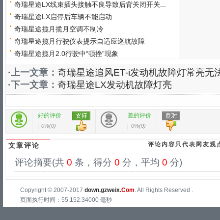
奇瑞星途LX线束插头接触不良导致后背关闭开关...
奇瑞星途LX启停后车辆不能启动
奇瑞星途揽月揽月空调不制冷
奇瑞星途揽月行驶仪表提示自适应巡航故障
奇瑞星途揽月2.0行驶中“顿挫”现象
·上一文章：
奇瑞星途追风ET-i发动机故障灯常亮无
·下一文章：
奇瑞星途LX发动机故障灯亮
好的评价
差的评价
0%
(
0
)
0%
(
0
)
评论内容只代表网友观
文章评论
评论摘要(共
0
条，得分
0
分，平均
0
分)
Copyright © 2007-2017
down.gzweix
.Com
. All Rights Reserved .
页面执行时间：55,152.34000 毫秒