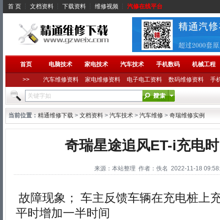
首 页
┆
文档资料
┆
下载资料
┆
维修视频
┆
汽修在线平台
首页
电脑技术
家电技术
汽车技术
手机数码
机械工程
>>
汽车维修资料
家电维修资料
电子电工资料
数码维修资料
手
当前位置：
精通维修下载
>
文档资料
>
汽车技术
>
汽车维修
>
奇瑞维修实例
奇瑞星途追风ET-i充电
来源：本站整理 作者：佚名 2022-11-18 09:58:
故障现象； 车主反馈车辆在充电桩上充
平时增加一半时间