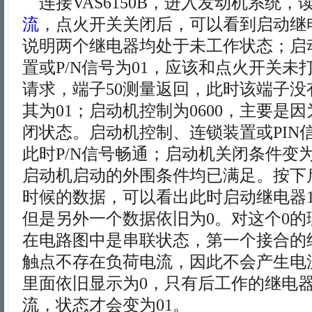
连接VAS6150B，进入发动机系统，
流
，点火开关关闭后，可以看到启动继电
说明两个继电器均处于未工作状态；启
置或P/N信号为01，应该和点火开关未
请求，端子50测量返回，此时该端子没
其为01；启动机控制为0600，主要是
闭状态。启动机控制、连锁装置或PIN信
此时P/N信号畅通；启动机关闭条件变为
启动机启动的外围条件均已满足。按下
时候的数据，可以看出此时启动继电器1
但是另外一个数据依旧为0。对这个0的
在电路图中是串联状态，第一个接合的
触点不存在负荷电流，因此不会产生电
里面依旧显示为0，只有后工作的继电
流，状态才会变为01。