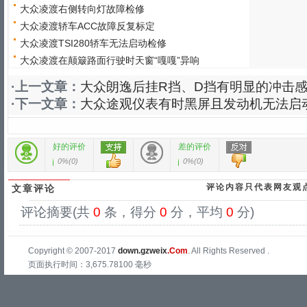
大众凌渡右侧转向灯故障检修
大众凌渡轿车ACC故障反复标定
大众凌渡TSI280轿车无法启动检修
大众凌渡在颠簸路面行驶时天窗“嘎嘎”异响
·上一文章：
大众朗逸后挂R挡、D挡有明显的冲击
·下一文章：
大众途观仪表有时黑屏且发动机无法启
好的评价
差的评价
0%
(
0
)
0%
(
0
)
评论内容只代表网友观
文章评论
评论摘要(共
0
条，得分
0
分，平均
0
分)
Copyright © 2007-2017
down.gzweix
.Com
. All Rights Reserved .
页面执行时间：3,675.78100 毫秒