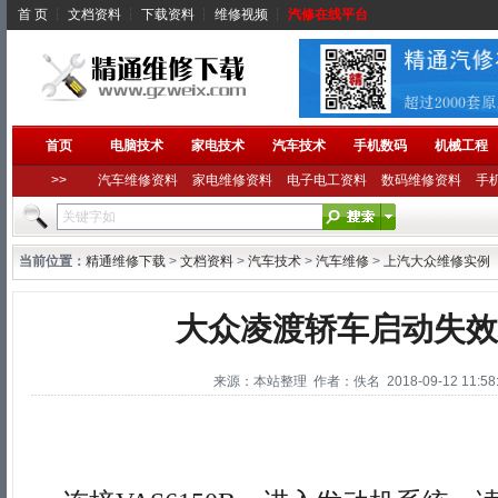
首 页
┆
文档资料
┆
下载资料
┆
维修视频
┆
汽修在线平台
首页
电脑技术
家电技术
汽车技术
手机数码
机械工程
>>
汽车维修资料
家电维修资料
电子电工资料
数码维修资料
手
当前位置：
精通维修下载
>
文档资料
>
汽车技术
>
汽车维修
>
上汽大众维修实例
大众凌渡轿车启动失效
来源：本站整理 作者：佚名 2018-09-12 11:58: