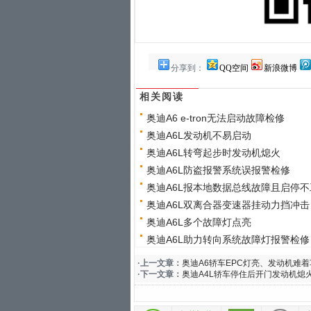
分享到：
QQ空间
新浪微博
相关阅读
奥迪A6 e-tron无法启动故障检修
奥迪A6L发动机不易启动
奥迪A6L转弯起步时发动机熄火
奥迪A6L防盗报警系统误报警检修
奥迪A6L报本地数据总线故障且启停不
奥迪A6L双离合器变速器挂动力挡冲击
奥迪A6L多个故障灯点亮
奥迪A6L助力转向系统故障灯报警检修
·上一文章：
奥迪A6轿车EPC灯亮、发动机难
·下一文章：
奥迪A4L轿车停住后开门发动机熄