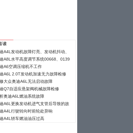
阅读
迪A4L发动机故障灯亮、发动机抖动、
迪A8L水平高度调节系统00668、0139
迪A6空调压缩机不工作
迪A6L 2.0T发动机加速无力故障检修
修大众奥迪A6L无法启动故障
迪Q7自适应悬架阀机械故障检修
析奥迪A6L燃油系统故障
迪A6L更换发动机进气支管后导致的故
迪A4L行驶转向时前轮处异响
迪A4L轿车燃油油压过高