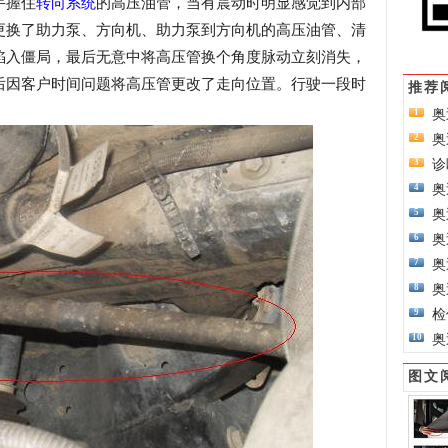
手握住
转向系统
的高压油管，当有震动时明显感觉到内部
更换了助力泵、方向机、助力泵到方向机的高压油管、清
陷入僵局，最后无意中将高压管换个角度脉动立刻消失，
后因客户时间问题将高压管更改了走向位置。行驶一段时
推荐
奥
1
奥
2
诊
3
奥
4
奥
5
奥
6
奥
7
奥
8
检
9
奥
10
图文