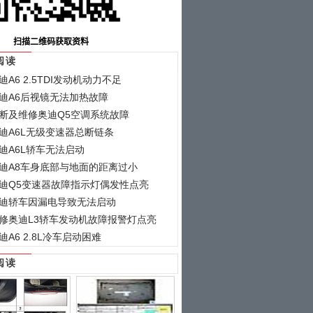
阅读
迪A6 2.5TDI发动机动力不足
迪A6后视镜无法加热故障
断及维修奥迪Q5空调系统故障
迪A6L无级变速器总断链条
迪A6L轿车无法启动
迪A8车身底部与地面的距离过小
迪Q5变速器故障指示灯偶发性点亮
迪轿车因漏电导致无法启动
修奥迪L3轿车发动机故障报警灯点亮
迪A6 2.8L冷车启动困难
阅读