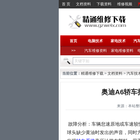
首 页
┆
文档资料
┆
下载资料
┆
维修视频
┆
首页
电脑技术
家电技术
汽
>>
汽车维修资料
家电维修资料
当前位置：
精通维修下载
>
文档资料
>
汽车技
奥迪A6轿
来源：本站整理 作
故障分析：车辆怠速原地或车速较
球头缺少黄油时发出的声音，同时