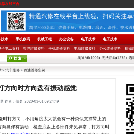
汽修在线平台
车技术
手机数码
机械工程
办公设备
电子技术
电工技术
电子电工资料
数码维修资料
手机维修资料
电脑维修资料
办公维修资料
机械
奥迪A6(1906)
无法启动(1275)
迈腾
术
>
汽车维修
>
奥迪维修实例
车打方向时方向盘有振动感觉
者：佚名 2020-03-01 09:24:49
慢时打方向，不用角度太大就会有一种类似支撑臂上的
方向盘伴有震动，检查底盘上各部件未见异常，打方向时