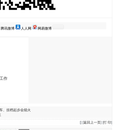
腾讯微博
人人网
网易微博
工作
着车、挂档起步会熄火
火
[
] [
返回上一页
] [
打 印
]