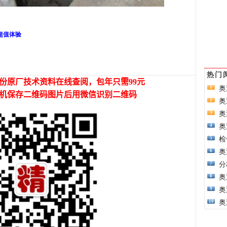
年超值体验
热门
奥
1
奥
2
奥
3
奥
4
检
5
奥
6
分
7
奥
8
奥
9
奥
10