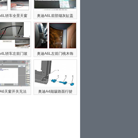
A6L轿车全景天窗
奥迪A6L前部烟灰缸盖
A4L轿车左前门玻
奥迪A6L左前门桃木饰
A6天窗开关无法
奥迪A4颠簸路面行驶