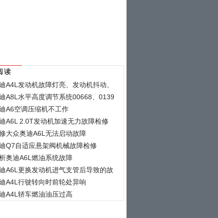
阅读
迪A4L发动机故障灯亮、发动机抖动、
迪A8L水平高度调节系统00668、0139
迪A6空调压缩机不工作
迪A6L 2.0T发动机加速无力故障检修
修大众奥迪A6L无法启动故障
迪Q7自适应悬架阀机械故障检修
析奥迪A6L燃油系统故障
迪A6L更换发动机进气支管后导致的故
迪A4L行驶转向时前轮处异响
迪A4L轿车燃油油压过高