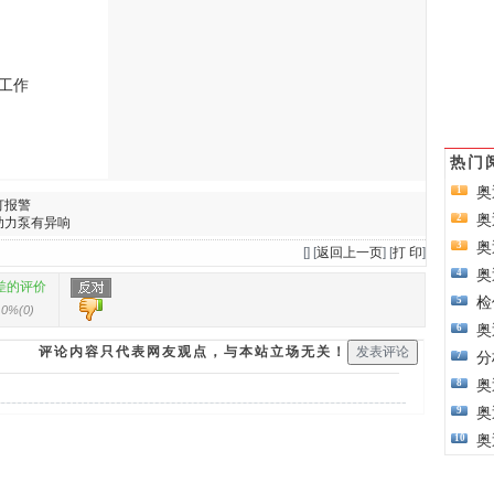
工作
热门
奥
1
灯报警
奥
2
助力泵有异响
奥
3
[
] [
返回上一页
] [
打 印
]
奥
4
差的评价
检
5
0%
(
0
)
奥
6
评论内容只代表网友观点，与本站立场无关！
分
7
奥
8
奥
9
奥
10