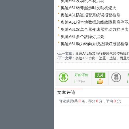
奥迪A6L发动机不易启动
奥迪A6L转弯起步时发动机熄火
奥迪A6L防盗报警系统误报警检修
奥迪A6L报本地数据总线故障且启停不
奥迪A6L双离合器变速器挂动力挡冲击
奥迪A6L多个故障灯点亮
奥迪A6L助力转向系统故障灯报警检修
·上一文章：
奥迪A4L急加油行驶废气监控故障
·下一文章：
奥迪A6L方向一边重一边轻、而且
好的评价
0%
(
0
)
文章评论
评论摘要(共
0
条，得分
0
分，平均
0
分)