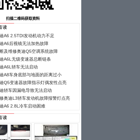
阅读
迪A6 2.5TDI发动机动力不足
迪A6后视镜无法加热故障
断及维修奥迪Q5空调系统故障
迪A6L无级变速器总断链条
迪A6L轿车无法启动
迪A8车身底部与地面的距离过小
迪Q5变速器故障指示灯偶发性点亮
迪轿车因漏电导致无法启动
修奥迪L3轿车发动机故障报警灯点亮
迪A6 2.8L冷车启动困难
阅读