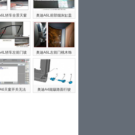
A6L轿车全景天窗
奥迪A6L前部烟灰缸盖
A4L轿车左前门玻
奥迪A6L左前门桃木饰
A6天窗开关无法
奥迪A4颠簸路面行驶