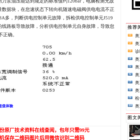
力泵油压能达到规定的标准值约120bar，电脑检测无故
测量数据块，在怠速状态下转向机随速电磁阀供电电流不正
.8A多，判断供电控制单元故障，拆检供电控制单元J519
9的线路板导致故障，分析供电控制单元自身故障，导致怠
推荐
不正确。
奥
1
奥
2
诊
3
奥
4
奥
5
奥
6
奥
7
奥
8
检
9
奥
年超值体验
10
图文