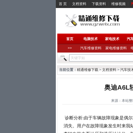
首 页
┆
文档资料
┆
下载资料
┆
维修视频
┆
首页
电脑技术
家电技术
汽
>>
汽车维修资料
家电维修资料
当前位置：
精通维修下载
>
文档资料
>
汽车技
奥迪A6
来源：本站整理 作
诊断分析:由于车辆故障现象是偶
消失。用户在故障现象发生时来我