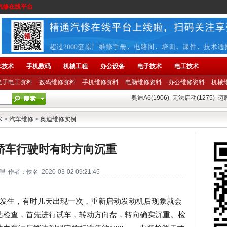
汽修在线平台
车技术
手机数码
机械工程
办公设备
电子技术
电工技术
电子电工资料
数码维修资料
手机维修资料
电脑维修资料
办公维修资料
机械
奥迪A6(1906)
无法启动(1275)
迈腾
术
>
汽车维修
>
奥迪维修实例
L轿车行驶时有时方向沉重
者：佚名 2020-03-02 09:21:45
尔发生，有时几天出现一次，重新启动发动机后现象就会
站检查，首先进行试车，转动方向盘，转向确实沉重。检