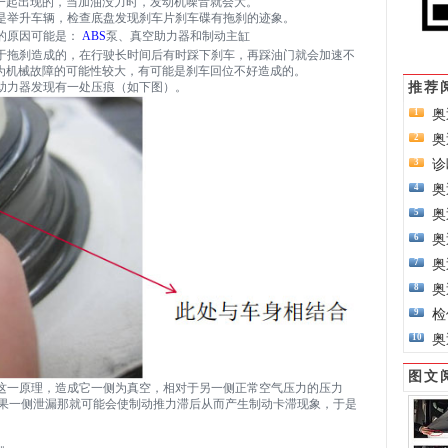
一起出现的，当加油没力时，发动机噪音就会大。
于是举升车辆，检查底盘发现刹车片刹车碟有拖刹的迹象。
成的原因可能是：
ABS
泵、真空助力器和制动主缸
由于拖刹造成的，在行驶长时间后有时踩下刹车，再踩油门就会加速不
为机械故障的可能性较大，有可能是刹车回位不好造成的。
空助力器发现有一处压痕（如下图）。
推荐
奥
1
奥
2
诊
3
奥
4
奥
5
奥
6
奥
7
奥
8
检
9
奥
10
图文
气这一原理，造成它一侧为真空，相对于另一侧正常空气压力的压力
如果一侧泄漏那就可能会使制动推力滞后从而产生制动卡滞现象，于是