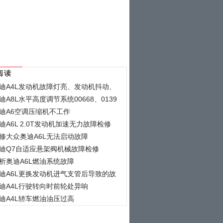
阅读
迪A4L发动机故障灯亮、发动机抖动、
迪A8L水平高度调节系统00668、0139
迪A6空调压缩机不工作
迪A6L 2.0T发动机加速无力故障检修
修大众奥迪A6L无法启动故障
迪Q7自适应悬架阀机械故障检修
析奥迪A6L燃油系统故障
迪A6L更换发动机进气支管后导致的故
迪A4L行驶转向时前轮处异响
迪A4L轿车燃油油压过高