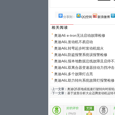
分享到：
QQ空间
新浪微博
相关阅读
奥迪A6 e-tron无法启动故障检修
奥迪A6L发动机不易启动
奥迪A6L转弯起步时发动机熄火
奥迪A6L防盗报警系统误报警检修
奥迪A6L报本地数据总线故障且启停不
奥迪A6L双离合器变速器挂动力挡冲击
奥迪A6L多个故障灯点亮
奥迪A6L助力转向系统故障灯报警检修
·上一文章：
奥迪Q5原地或低速行驶转向时前轮
·下一文章：
基于波形分析大众迈腾发动机运转
好的评价
0%
(
0
)