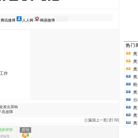
腾讯微博
人人网
网易微博
热门
奥
1
奥
2
奥
3
工作
奥
4
检
5
奥
6
分
7
处发出异响
奥
8
不良故障
奥
9
[
] [
返回上一页
] [
打 印
]
奥
10
差的评价
0%
(
0
)