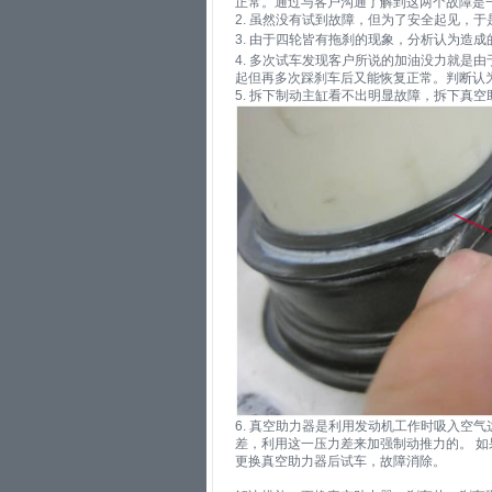
正常。通过与客户沟通了解到这两个故障是
2. 虽然没有试到故障，但为了安全起见，
3. 由于四轮皆有拖刹的现象，分析认为造
4. 多次试车发现客户所说的加油没力就是
起但再多次踩刹车后又能恢复正常。判断认
5. 拆下制动主缸看不出明显故障，拆下真
6. 真空助力器是利用发动机工作时吸入空
差，利用这一压力差来加强制动推力的。 
更换真空助力器后试车，故障消除。