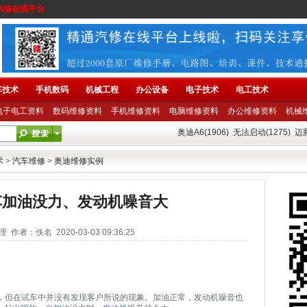
汽修在线平台
车技术
手机数码
机械工程
办公设备
电子技术
电工技术
电子电工资料
数码维修资料
手机维修资料
电脑维修资料
办公维修资料
机械
奥迪A6(1906)
无法启动(1275)
迈腾
术
>
汽车维修
>
奥迪维修实例
车加油没力、发动机噪音大
者：佚名 2020-03-03 09:36:25
障，但在试车中并没有发现客户所说的现象。加油正常，发动机噪音也