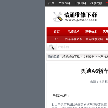
首 页
┆
文档资料
┆
下载资料
┆
维修视频
┆
首页
电脑技术
家电技术
汽
>>
汽车维修资料
家电维修资料
当前位置：
精通维修下载
>
文档资料
>
汽车技
奥迪A6轿
来源：本站整理 作
故障分析：
1. 由于是新车所以先跟客户试车以确定故