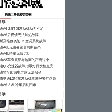
阅读
迪A6 2.5TDI发动机动力不足
迪A6后视镜无法加热故障
断及维修奥迪Q5空调系统故障
迪A6L无级变速器总断链条
迪A6L轿车无法启动
迪A8车身底部与地面的距离过小
迪Q5变速器故障指示灯偶发性点亮
迪轿车因漏电导致无法启动
修奥迪L3轿车发动机故障报警灯点亮
迪A6 2.8L冷车启动困难
阅读