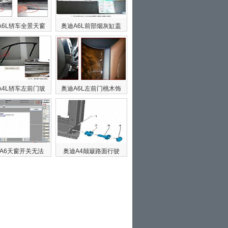
A6L轿车全景天窗
奥迪A6L前部烟灰缸盖
A4L轿车左前门玻
奥迪A6L左前门桃木饰
A6天窗开关无法
奥迪A4颠簸路面行驶