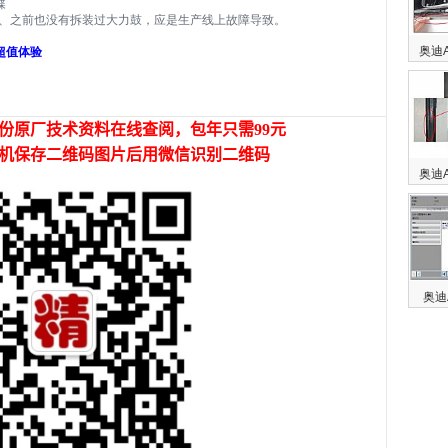
碟
故、之前也没有拆装过大力鼓，应是生产线上故障导致。
奥迪
年超值体验
奥迪
奥迪