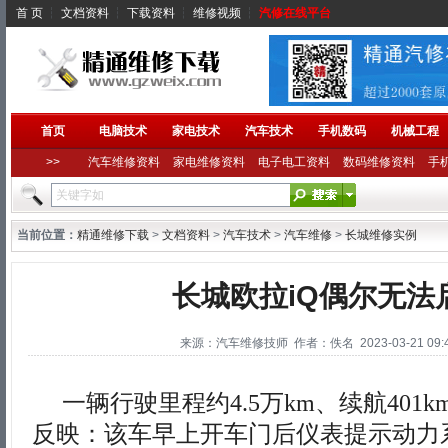
首 页
┆
文档资料
┆
下载资料
┆
维修视频
┆
汽修在线平台
首页
电脑技术
家电技术
汽车技术
手机数码
机械工程
>>
汽车维修资料
家电维修资料
电子电工资料
数码维修资料
手
当前位置：
精通维修下载
>
文档资料
>
汽车技术
>
汽车维修
>
长城维修实例
长城欧拉iQ偶尔无法
来源：汽车维修技师 作者：佚名 2023-03-21 09:4
一辆行驶里程约4.5万km、续航401k
反映：该车早上开车门后仪表提示动力