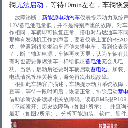
辆
无法启动
，等待10min左右，车辆恢
故障诊断：
新能源
电动汽车
仪表提示动力系统
12V蓄电池电量低，并不是特别严重的故障。对
作相同，车辆即可恢复正常。搭电时与燃油车不
那样有发动机工作的声音，要看仪表上面的REA
功。曾遇到很多燃油车师傅去搭电车，看到仪表
了，断了辅助电源，车辆再次灭屏，认为车辆有
有时也需要像燃油车一样给低压
蓄电池
充会儿电
功。当然，启动后还要对车辆启动
蓄电池
、加装
电流情况等相关检查，避免再次出现故障。
根据此车辆客户描述，车辆提示动力系统故障，
查等，等待一段时间后，恢复正常，排除启动
蓄
借助诊断设备读取相关故障码。读取BMS报P108
（不能断开）历史故障码（如图1所示）。并查询
最新（如图2所示）。分析可能加装、软件、硬件